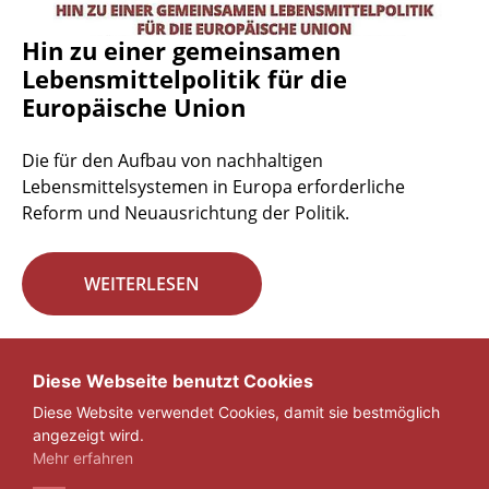
Hin zu einer gemeinsamen
Lebensmittelpolitik für die
Europäische Union
Die für den Aufbau von nachhaltigen
Lebensmittelsystemen in Europa erforderliche
Reform und Neuausrichtung der Politik.
WEITERLESEN
Seite 29 von 29.
Diese Webseite benutzt Cookies
Diese Website verwendet Cookies, damit sie bestmöglich
«
1
...
27
28
29
angezeigt wird.
Mehr erfahren