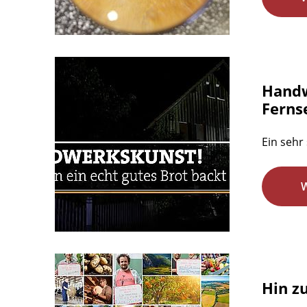
Handw
Ferns
Ein sehr
Hin z