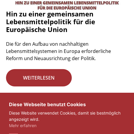
Hin zu einer gemeinsamen
Lebensmittelpolitik für die
Europäische Union
Die für den Aufbau von nachhaltigen
Lebensmittelsystemen in Europa erforderliche
Reform und Neuausrichtung der Politik.
WEITERLESEN
Seite 29 von 29.
Diese Webseite benutzt Cookies
Diese Website verwendet Cookies, damit sie bestmöglich
«
1
...
27
28
29
angezeigt wird.
Mehr erfahren