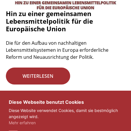
Hin zu einer gemeinsamen
Lebensmittelpolitik für die
Europäische Union
Die für den Aufbau von nachhaltigen
Lebensmittelsystemen in Europa erforderliche
Reform und Neuausrichtung der Politik.
WEITERLESEN
Seite 29 von 29.
Diese Webseite benutzt Cookies
Diese Website verwendet Cookies, damit sie bestmöglich
«
1
...
27
28
29
angezeigt wird.
Mehr erfahren