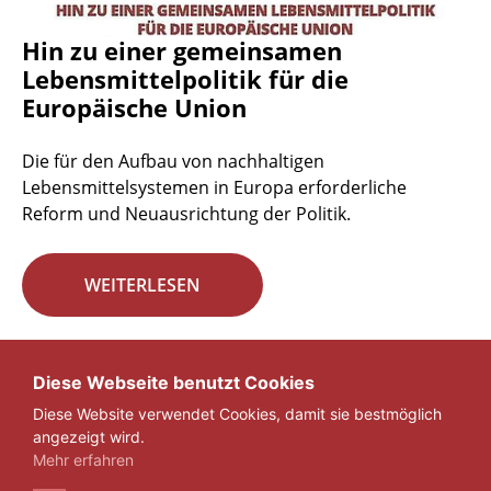
Hin zu einer gemeinsamen
Lebensmittelpolitik für die
Europäische Union
Die für den Aufbau von nachhaltigen
Lebensmittelsystemen in Europa erforderliche
Reform und Neuausrichtung der Politik.
WEITERLESEN
Seite 29 von 29.
Diese Webseite benutzt Cookies
Diese Website verwendet Cookies, damit sie bestmöglich
«
1
...
27
28
29
angezeigt wird.
Mehr erfahren