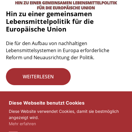
Hin zu einer gemeinsamen
Lebensmittelpolitik für die
Europäische Union
Die für den Aufbau von nachhaltigen
Lebensmittelsystemen in Europa erforderliche
Reform und Neuausrichtung der Politik.
WEITERLESEN
Seite 29 von 29.
Diese Webseite benutzt Cookies
Diese Website verwendet Cookies, damit sie bestmöglich
«
1
...
27
28
29
angezeigt wird.
Mehr erfahren