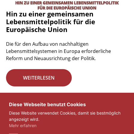
Hin zu einer gemeinsamen
Lebensmittelpolitik für die
Europäische Union
Die für den Aufbau von nachhaltigen
Lebensmittelsystemen in Europa erforderliche
Reform und Neuausrichtung der Politik.
WEITERLESEN
Seite 29 von 29.
Diese Webseite benutzt Cookies
Diese Website verwendet Cookies, damit sie bestmöglich
«
1
...
27
28
29
angezeigt wird.
Mehr erfahren