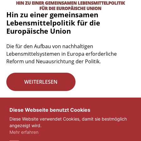
Hin zu einer gemeinsamen
Lebensmittelpolitik für die
Europäische Union
Die für den Aufbau von nachhaltigen
Lebensmittelsystemen in Europa erforderliche
Reform und Neuausrichtung der Politik.
WEITERLESEN
Seite 29 von 29.
Diese Webseite benutzt Cookies
Diese Website verwendet Cookies, damit sie bestmöglich
«
1
...
27
28
29
angezeigt wird.
Mehr erfahren