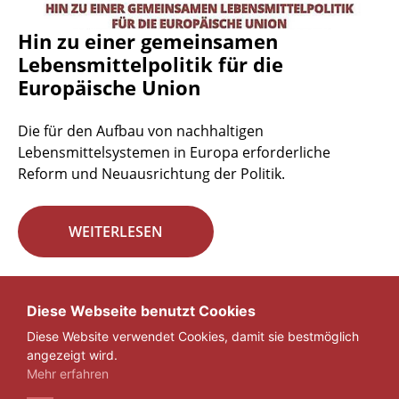
Hin zu einer gemeinsamen
Lebensmittelpolitik für die
Europäische Union
Die für den Aufbau von nachhaltigen
Lebensmittelsystemen in Europa erforderliche
Reform und Neuausrichtung der Politik.
WEITERLESEN
Seite 29 von 29.
Diese Webseite benutzt Cookies
Diese Website verwendet Cookies, damit sie bestmöglich
«
1
...
27
28
29
angezeigt wird.
Mehr erfahren