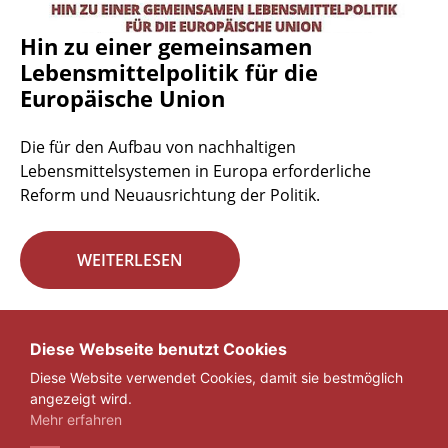
Hin zu einer gemeinsamen
Lebensmittelpolitik für die
Europäische Union
Die für den Aufbau von nachhaltigen
Lebensmittelsystemen in Europa erforderliche
Reform und Neuausrichtung der Politik.
WEITERLESEN
Seite 29 von 29.
Diese Webseite benutzt Cookies
Diese Website verwendet Cookies, damit sie bestmöglich
«
1
...
27
28
29
angezeigt wird.
Mehr erfahren