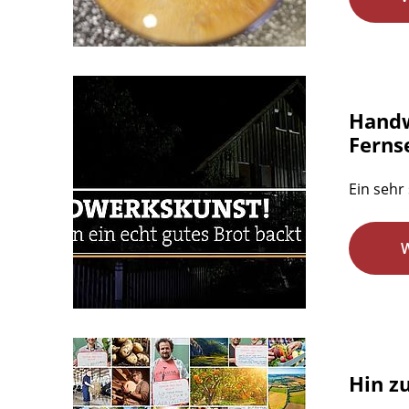
Handw
Ferns
Ein sehr
Hin z