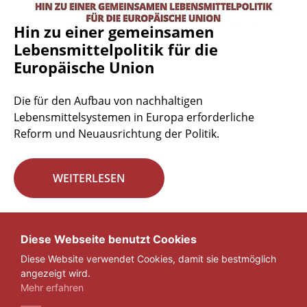
Hin zu einer gemeinsamen
Lebensmittelpolitik für die
Europäische Union
Die für den Aufbau von nachhaltigen
Lebensmittelsystemen in Europa erforderliche
Reform und Neuausrichtung der Politik.
WEITERLESEN
Seite 29 von 29.
Diese Webseite benutzt Cookies
Diese Website verwendet Cookies, damit sie bestmöglich
«
1
...
27
28
29
angezeigt wird.
Mehr erfahren