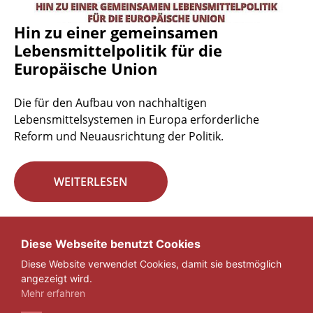
Hin zu einer gemeinsamen
Lebensmittelpolitik für die
Europäische Union
Die für den Aufbau von nachhaltigen
Lebensmittelsystemen in Europa erforderliche
Reform und Neuausrichtung der Politik.
WEITERLESEN
Seite 29 von 29.
Diese Webseite benutzt Cookies
Diese Website verwendet Cookies, damit sie bestmöglich
«
1
...
27
28
29
angezeigt wird.
Mehr erfahren