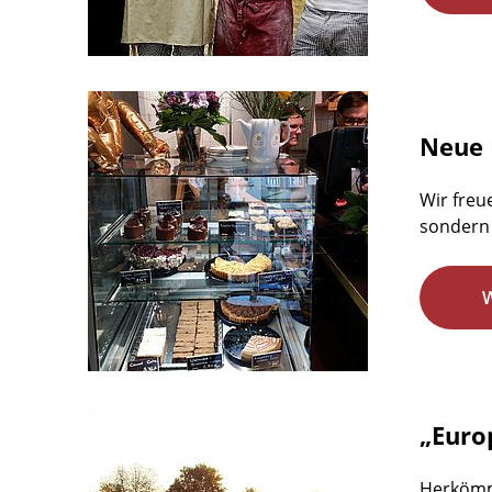
Neue 
Wir freu
sondern 
„Euro
Herkömm