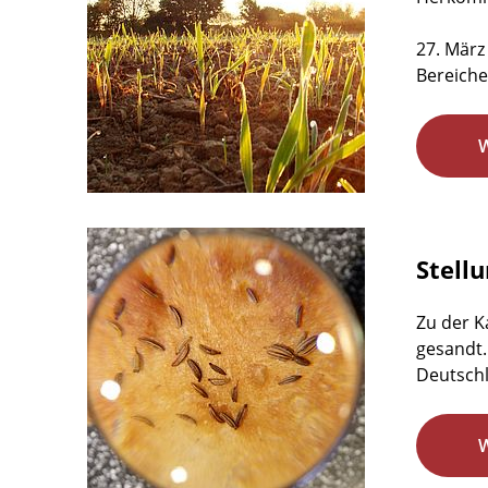
27. März
Bereiche
Stell
Zu der K
gesandt.
Deutschl