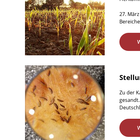
27. März
Bereiche
Stell
Zu der K
gesandt.
Deutschl