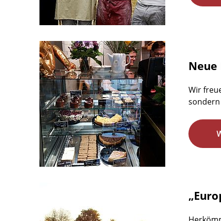
Neue 
Wir freu
sondern 
„Euro
Herkömm