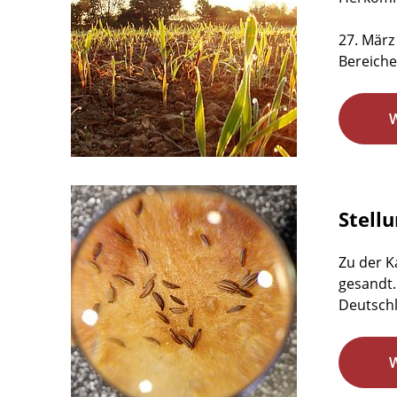
27. März
Bereiche
Stell
Zu der K
gesandt.
Deutschl