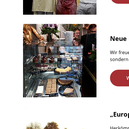
Neue 
Wir freu
sondern 
„Euro
Herkömm