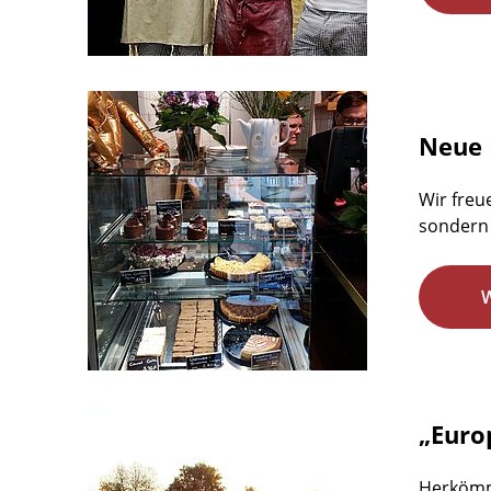
Neue 
Wir freu
sondern 
„Euro
Herkömm