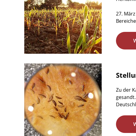
27. März
Bereiche
Stell
Zu der K
gesandt.
Deutschl