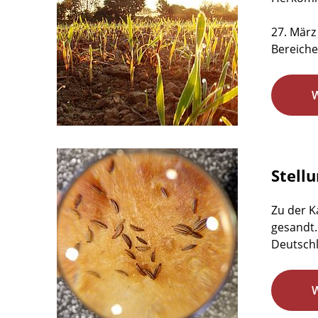
27. März
Bereiche
Stell
Zu der K
gesandt.
Deutschl