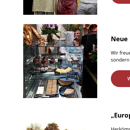
Neue 
Wir freu
sondern 
„Euro
Herkömm