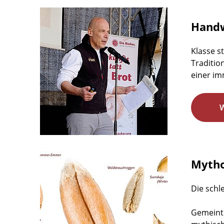
Handw
Klasse s
Traditio
einer im
Mytho
Die schl
Gemeint 