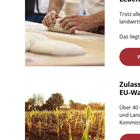
Trotz al
landwirt
Das lieg
Zulas
EU-Wa
Über 40 
und Land
Kommissi