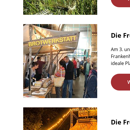
Die F
Am 3. un
Frankenh
ideale P
Die F