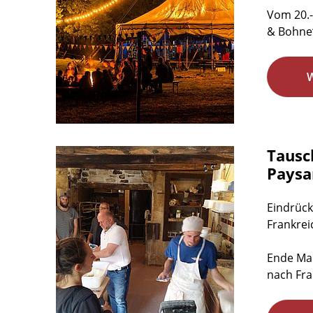
Vom 20.-
& Bohne‘
Tausc
Paysa
Eindrück
Frankrei
Ende Mai
nach Fra