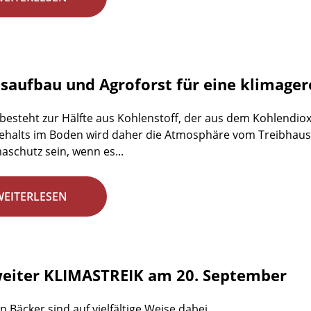
aufbau und Agroforst für eine klimager
esteht zur Hälfte aus Kohlenstoff, der aus dem Kohlendio
alts im Boden wird daher die Atmosphäre vom Treibhausgas
aschutz sein, wenn es...
WEITERLESEN
eiter KLIMASTREIK am 20. September
n Bäcker sind auf vielfältige Weise dabei