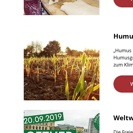
Humus
„Humus b
Humusgeh
zum Klim
Weltw
Die Freie