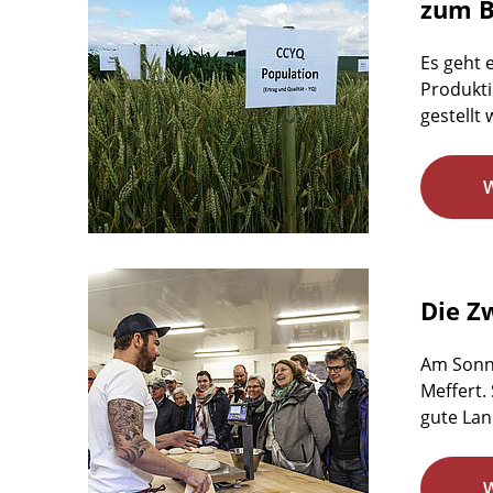
zum B
Es geht 
Produkti
gestellt 
Die Z
Am Sonnt
Meffert.
gute Lan