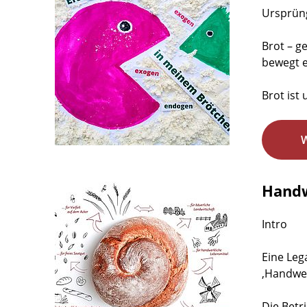
Ursprüng
Brot – g
bewegt e
Brot ist
Handw
Intro
Eine Leg
‚Handwer
Die Betr