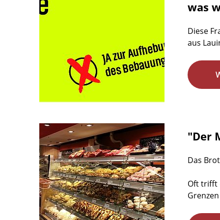
was w
Diese Fr
aus Laui
"Der 
Das Brot
Oft trif
Grenzen 