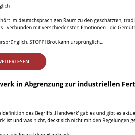
lich
ehört im deutschsprachigen Raum zu den geschätzten, tradi
s - verbunden mit verschiedensten Emotionen - die Gemüte
 ursprünglich. STOPP! Brot kann ursprünglich...
WEITERLESEN
erk in Abgrenzung zur industriellen Fer
aldefinition des Begriffs ‚Handwerk‘ gab es und gibt es aktu
k‘ ist und was nicht, deckt sich nicht mit den Regelunge
iebe, die formal dem Handwerk...