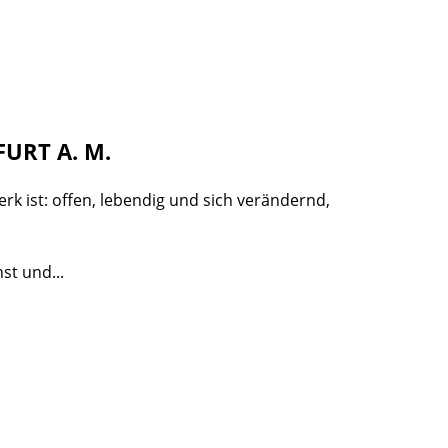
URT A. M.
rk ist: offen, lebendig und sich verändernd,
st und...