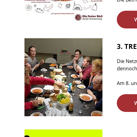
3. TR
Die Netz
dennoch 
Am 8. un