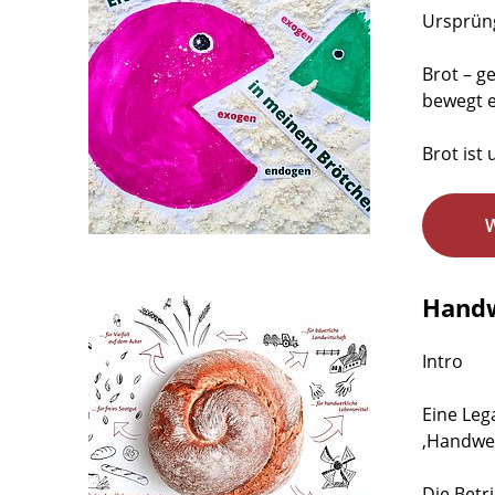
Ursprüng
Brot – g
bewegt e
Brot ist
Handw
Intro
Eine Leg
‚Handwer
Die Betr