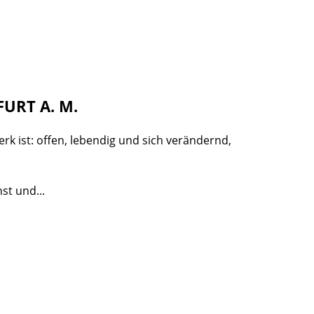
URT A. M.
rk ist: offen, lebendig und sich verändernd,
st und...