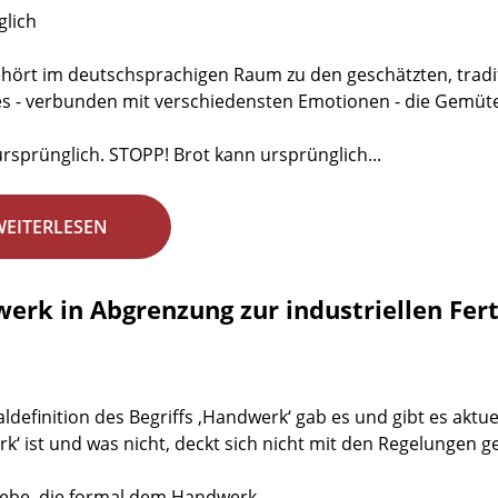
lich
ehört im deutschsprachigen Raum zu den geschätzten, tradi
s - verbunden mit verschiedensten Emotionen - die Gemüte
 ursprünglich. STOPP! Brot kann ursprünglich...
WEITERLESEN
erk in Abgrenzung zur industriellen Fer
aldefinition des Begriffs ‚Handwerk‘ gab es und gibt es aktu
k‘ ist und was nicht, deckt sich nicht mit den Regelunge
iebe, die formal dem Handwerk...