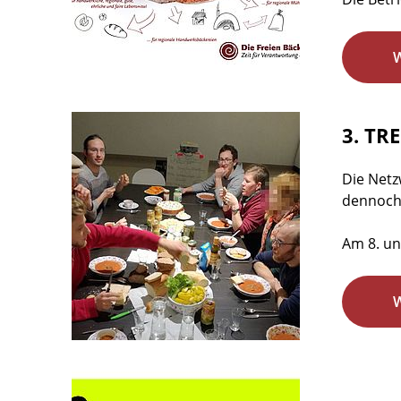
3. TR
Die Netz
dennoch 
Am 8. un