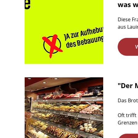
was w
Diese Fr
aus Laui
"Der 
Das Brot
Oft trif
Grenzen 