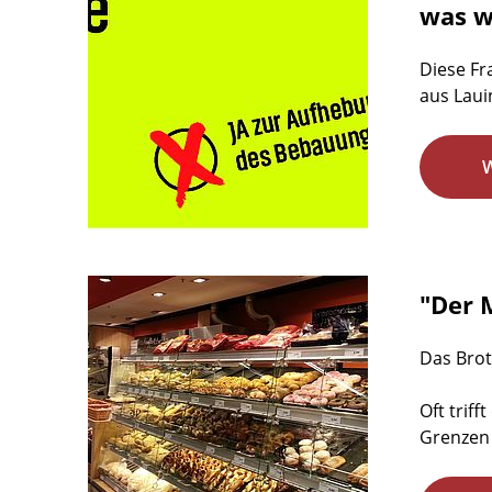
was w
Diese Fr
aus Laui
"Der 
Das Brot
Oft trif
Grenzen 