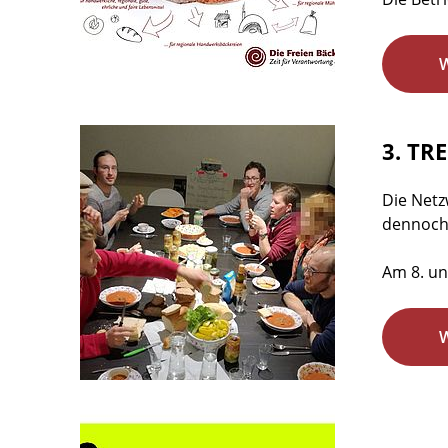
3. TR
Die Netz
dennoch 
Am 8. un