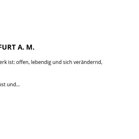
URT A. M.
rk ist: offen, lebendig und sich verändernd,
st und...