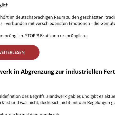
lich
ehört im deutschsprachigen Raum zu den geschätzten, tradi
s - verbunden mit verschiedensten Emotionen - die Gemüte
 ursprünglich. STOPP! Brot kann ursprünglich...
WEITERLESEN
erk in Abgrenzung zur industriellen Fer
aldefinition des Begriffs ‚Handwerk‘ gab es und gibt es aktu
k‘ ist und was nicht, deckt sich nicht mit den Regelunge
iebe, die formal dem Handwerk...