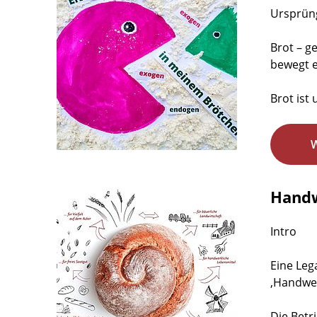
Ursprüng
Brot – g
bewegt e
Brot ist
Handw
Intro
Eine Leg
‚Handwer
Die Betr