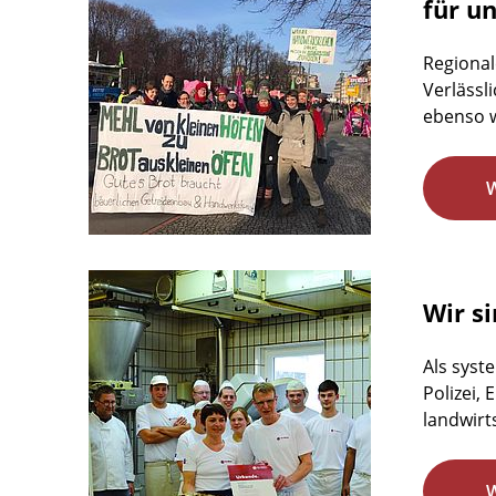
für u
Regional
Verlässl
ebenso w
Wir si
Als syst
Polizei,
landwirts