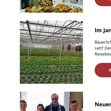
Im Ja
Bäuerlic
satt!‘ D
Reisebes
Neuer