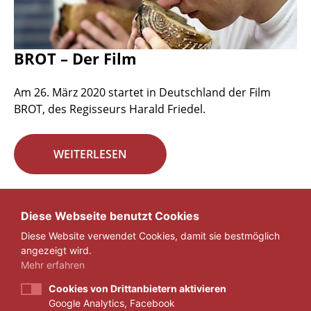
BROT – Der Film
Am 26. März 2020 startet in Deutschland der Film
BROT, des Regisseurs Harald Friedel.
WEITERLESEN
Seite 22 von 29.
Diese Webseite benutzt Cookies
Diese Website verwendet Cookies, damit sie bestmöglich
«
1
...
21
22
23
...
29
»
angezeigt wird.
Mehr erfahren
Cookies von Drittanbietern aktivieren
Google Analytics, Facebook