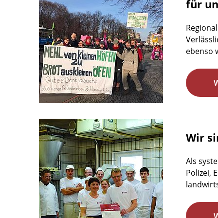
für u
Regional
Verlässl
ebenso w
Wir si
Als syst
Polizei,
landwirts