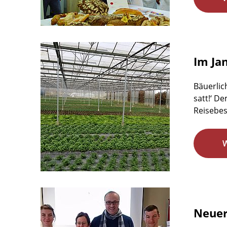
Im Ja
Bäuerlic
satt!‘ D
Reisebes
Neuer