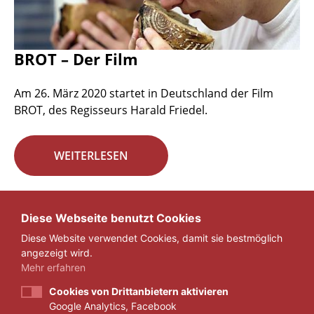
BROT – Der Film
Am 26. März 2020 startet in Deutschland der Film
BROT, des Regisseurs Harald Friedel.
WEITERLESEN
Seite 22 von 29.
Diese Webseite benutzt Cookies
Diese Website verwendet Cookies, damit sie bestmöglich
«
1
...
21
22
23
...
29
»
angezeigt wird.
Mehr erfahren
Cookies von Drittanbietern aktivieren
Google Analytics, Facebook