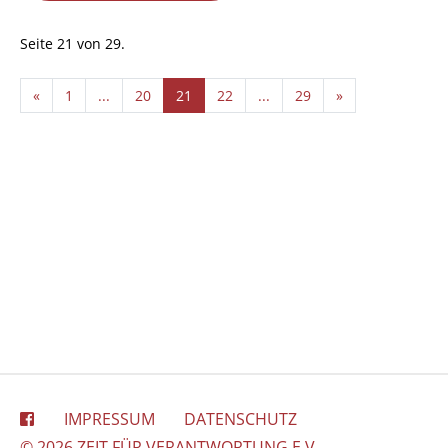
Seite 21 von 29.
«
1
...
20
21
22
...
29
»
IMPRESSUM
DATENSCHUTZ
© 2026 ZEIT FÜR VERANTWORTUNG E.V.