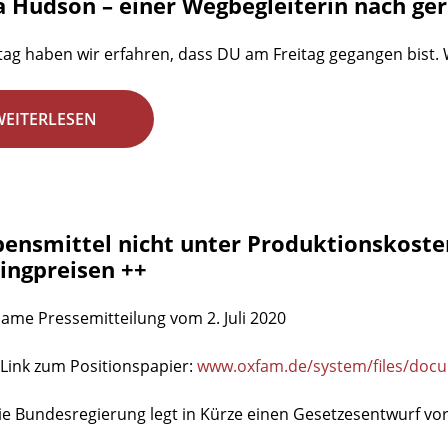
a Hudson – einer Wegbegleiterin nach ge
g haben wir erfahren, dass DU am Freitag gegangen bist. W
WEITERLESEN
bensmittel nicht unter Produktionskoste
ngpreisen ++
me Pressemitteilung vom 2. Juli 2020
 Link zum Positionspapier:
www.oxfam.de/system/files/docu
Die Bundesregierung legt in Kürze einen Gesetzesentwurf vor,