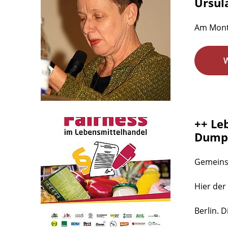
Ursul
Am Monta
++ Le
Dumpi
Gemeinsa
Hier der
Berlin. 