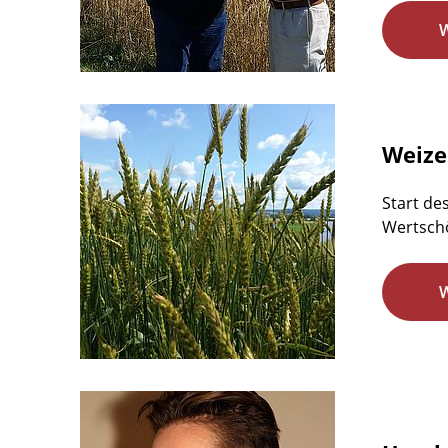
Weize
Start de
Wertsch