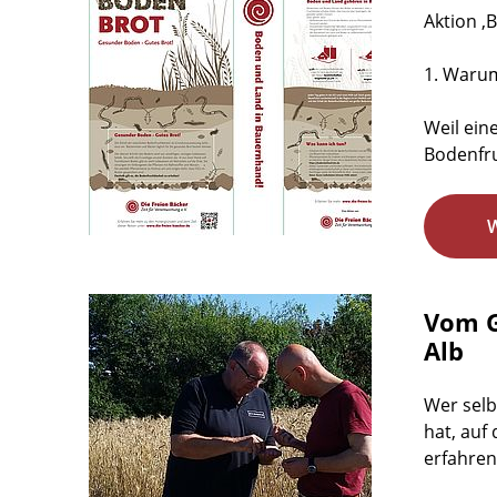
Aktion 
1. Warum
Weil ein
Bodenfruc
Vom G
Alb
Wer selb
hat, auf
erfahren,