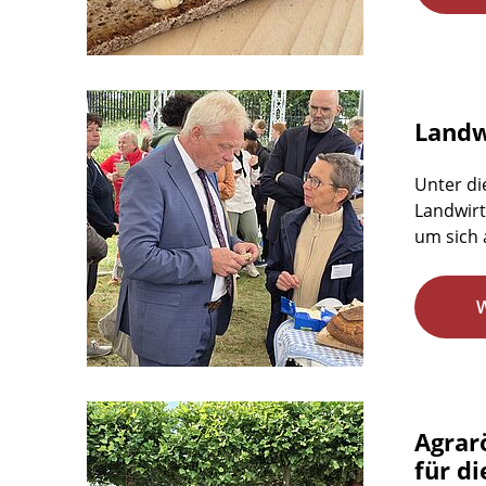
Landwi
Unter di
Landwirt
um sich 
Agrar
für d