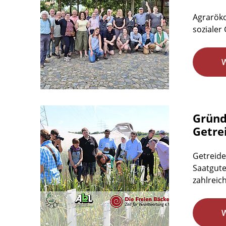
Agraröko
sozialer 
Gründ
Getre
Getreide
Saatgute
zahlreic