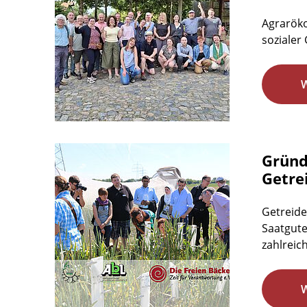
Agraröko
sozialer 
Gründ
Getre
Getreide
Saatgute
zahlreic