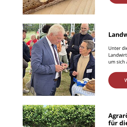
Landwi
Unter di
Landwirt
um sich 
Agrar
für d