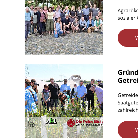
Agraröko
sozialer 
Gründ
Getre
Getreide
Saatgute
zahlreic