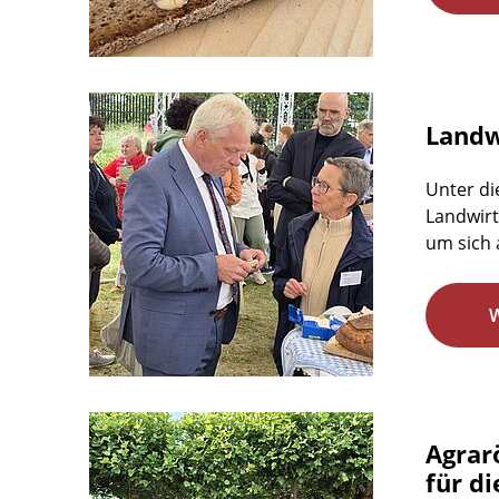
Landwi
Unter di
Landwirt
um sich 
Agrar
für d