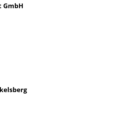
rt GmbH
ckelsberg