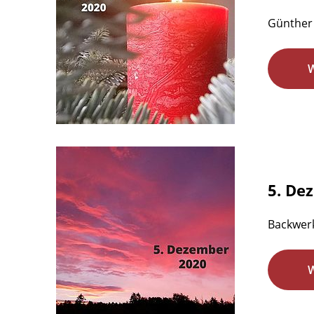
Günther 
5. De
Backwer