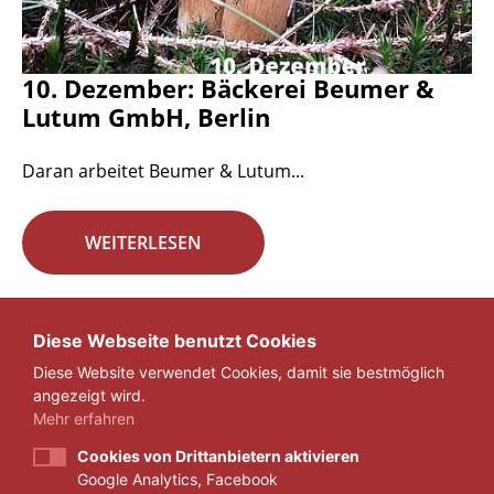
10. Dezember: Bäckerei Beumer &
Lutum GmbH, Berlin
Daran arbeitet Beumer & Lutum...
WEITERLESEN
Seite 17 von 29.
Diese Webseite benutzt Cookies
Diese Website verwendet Cookies, damit sie bestmöglich
«
1
...
16
17
18
...
29
»
angezeigt wird.
Mehr erfahren
Cookies von Drittanbietern aktivieren
Google Analytics, Facebook