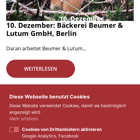
10. Dezember: Bäckerei Beumer &
Lutum GmbH, Berlin
Daran arbeitet Beumer & Lutum...
WEITERLESEN
Seite 17 von 29.
Diese Webseite benutzt Cookies
Diese Website verwendet Cookies, damit sie bestmöglich
«
1
...
16
17
18
...
29
»
angezeigt wird.
Mehr erfahren
Cookies von Drittanbietern aktivieren
Google Analytics, Facebook