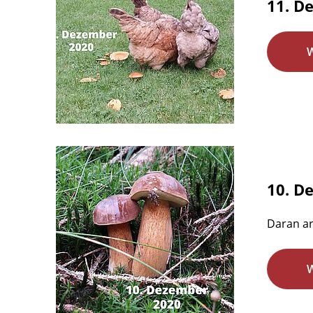
11. D
10. D
Daran ar