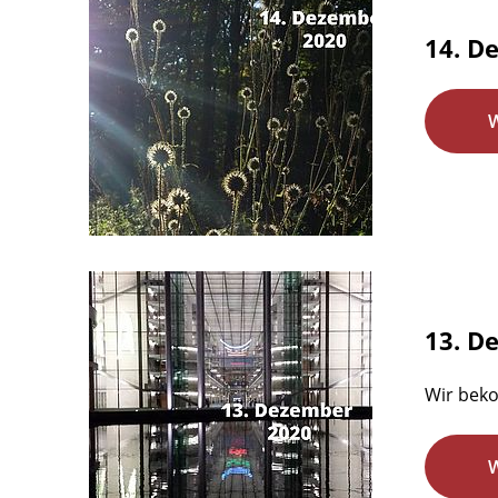
14. D
13. D
Wir beko