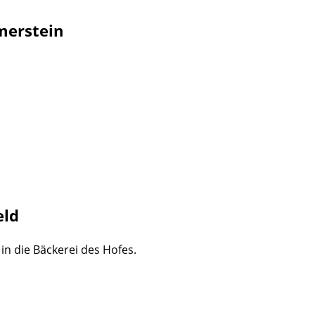
merstein
eld
n die Bäckerei des Hofes.