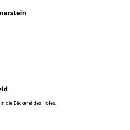
merstein
eld
n die Bäckerei des Hofes.