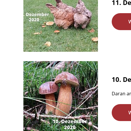
11. D
10. D
Daran ar