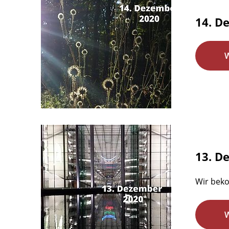
14. D
13. D
Wir beko