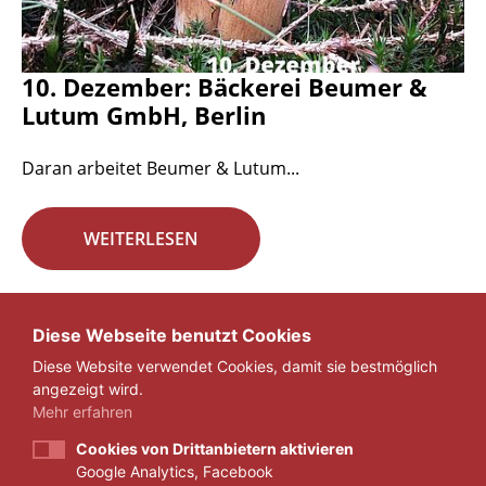
10. Dezember: Bäckerei Beumer &
Lutum GmbH, Berlin
Daran arbeitet Beumer & Lutum...
WEITERLESEN
Seite 17 von 29.
Diese Webseite benutzt Cookies
Diese Website verwendet Cookies, damit sie bestmöglich
«
1
...
16
17
18
...
29
»
angezeigt wird.
Mehr erfahren
Cookies von Drittanbietern aktivieren
Google Analytics, Facebook