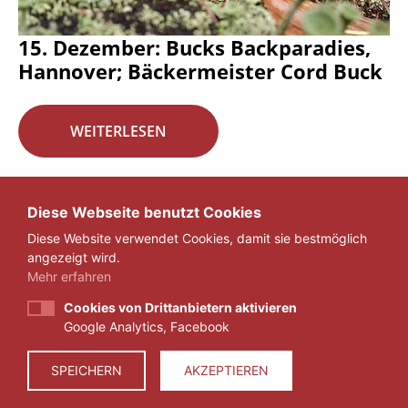
15. Dezember: Bucks Backparadies,
Hannover; Bäckermeister Cord Buck
WEITERLESEN
Seite 16 von 29.
Diese Webseite benutzt Cookies
Diese Website verwendet Cookies, damit sie bestmöglich
«
1
...
15
16
17
...
29
»
angezeigt wird.
Mehr erfahren
Cookies von Drittanbietern aktivieren
Google Analytics, Facebook
IMPRESSUM
DATENSCHUTZ
SPEICHERN
AKZEPTIEREN
© 2026 ZEIT FÜR VERANTWORTUNG E.V.