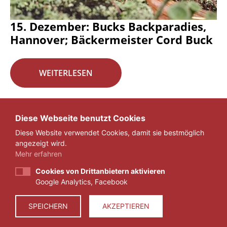
15. Dezember: Bucks Backparadies,
Hannover; Bäckermeister Cord Buck
WEITERLESEN
Seite 16 von 29.
Diese Webseite benutzt Cookies
Diese Website verwendet Cookies, damit sie bestmöglich
«
1
...
15
16
17
...
29
»
angezeigt wird.
Mehr erfahren
Cookies von Drittanbietern aktivieren
Google Analytics, Facebook
IMPRESSUM
DATENSCHUTZ
SPEICHERN
AKZEPTIEREN
© 2026 ZEIT FÜR VERANTWORTUNG E.V.