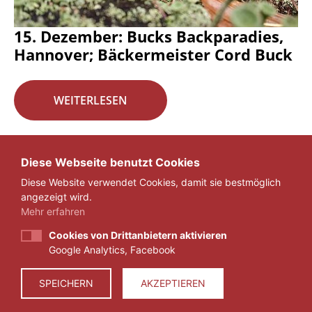
15. Dezember: Bucks Backparadies,
Hannover; Bäckermeister Cord Buck
WEITERLESEN
Seite 16 von 29.
Diese Webseite benutzt Cookies
Diese Website verwendet Cookies, damit sie bestmöglich
«
1
...
15
16
17
...
29
»
angezeigt wird.
Mehr erfahren
Cookies von Drittanbietern aktivieren
Google Analytics, Facebook
IMPRESSUM
DATENSCHUTZ
SPEICHERN
AKZEPTIEREN
© 2026 ZEIT FÜR VERANTWORTUNG E.V.