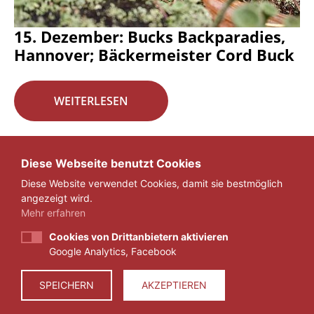
15. Dezember: Bucks Backparadies,
Hannover; Bäckermeister Cord Buck
WEITERLESEN
Seite 16 von 29.
Diese Webseite benutzt Cookies
Diese Website verwendet Cookies, damit sie bestmöglich
«
1
...
15
16
17
...
29
»
angezeigt wird.
Mehr erfahren
Cookies von Drittanbietern aktivieren
Google Analytics, Facebook
IMPRESSUM
DATENSCHUTZ
SPEICHERN
AKZEPTIEREN
© 2026 ZEIT FÜR VERANTWORTUNG E.V.