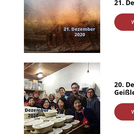
21. D
20. D
Geißl