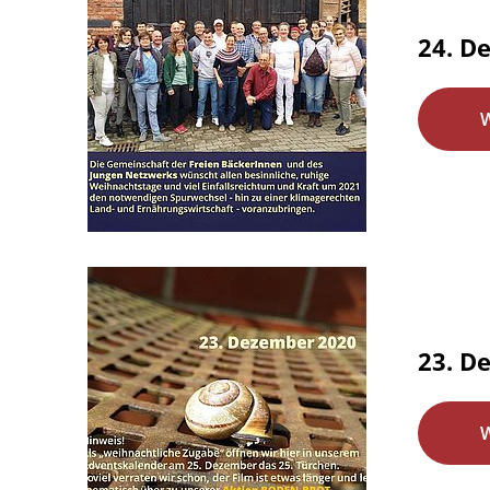
24. D
23. D