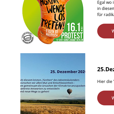
Egal wo 
in diese
für radi
25.De
Hier die