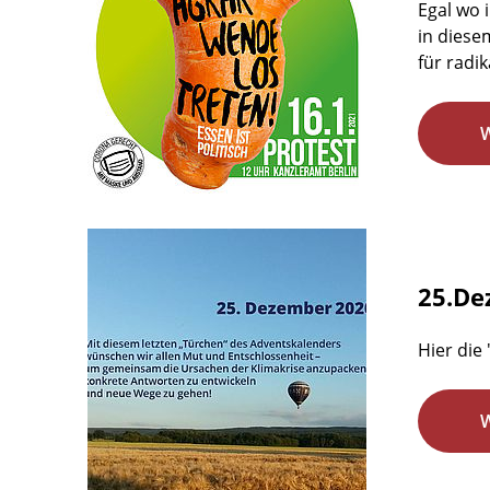
Egal wo 
in diese
für radi
25.De
Hier die