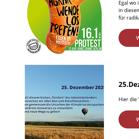
Egal wo 
in diese
für radi
25.De
Hier die