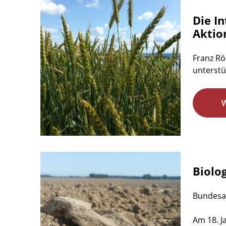
Die I
Aktio
Franz Rö
unterstü
Biolog
Bundesam
Am 18. J