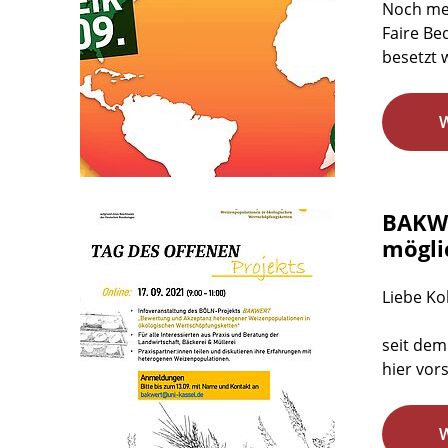
Noch meh
Faire Be
besetzt 
BAKWE
mögli
Liebe Ko
seit dem
hier vor