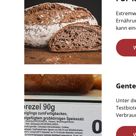
Extremw
Ernährun
kann ein
Gente
Unter di
Testbiot
Verbrauc