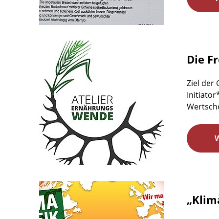
Die F
Ziel der
Initiato
Wertschö
„Klim