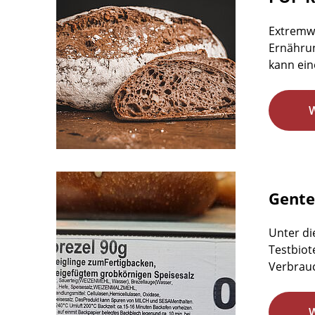
Extremw
Ernährun
kann ein
Gente
Unter di
Testbiot
Verbrauc