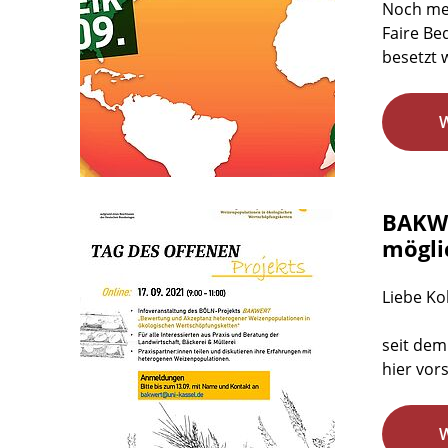
Noch meh
Faire Be
besetzt 
BAKWE
mögli
Liebe Ko
seit dem
hier vor