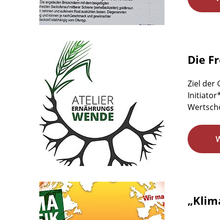
Die F
Ziel der
Initiato
Wertschö
„Klim